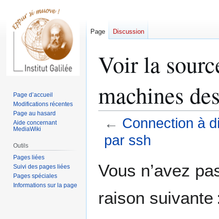
Page
Discussion
Voir la sourc
machines des
Page d’accueil
Modifications récentes
Page au hasard
←
Connection à d
Aide concernant
MediaWiki
par ssh
Outils
Pages liées
Aller
Aller
Vous n’avez pas 
Suivi des pages liées
à
à
Pages spéciales
la
la
Informations sur la page
raison suivante 
navigation
recherche