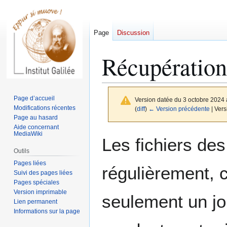
Page
Discussion
Récupération 
Page d’accueil
Version datée du 3 octobre 2024
Modifications récentes
(
diff
)
← Version précédente
| Vers
Page au hasard
Aide concernant
MediaWiki
Aller
Aller
Les fichiers des
à
à
Outils
la
la
Pages liées
régulièrement, 
navigation
recherche
Suivi des pages liées
Pages spéciales
Version imprimable
seulement un jo
Lien permanent
Informations sur la page