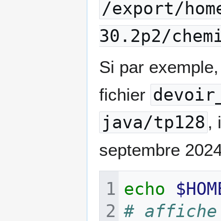
/export/hom
30.2p2/chem
Si par exemple, 
fichier
devoir
java/tp128
,
septembre 2024
echo
$HOM
# affiche 