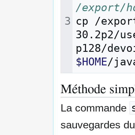
/export/h
cp
/expor
30.2p2/us
p128/devo
$HOME
Méthode simpl
La commande
sauvegardes du r