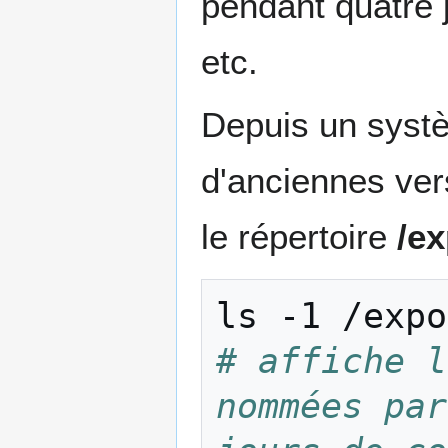
pendant quatre j
etc.
Depuis un systè
d'anciennes vers
le répertoire
/e
ls
-1
# affiche l
nommées par