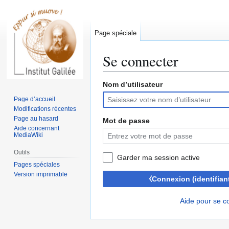
Page spéciale
Se connecter
Nom d’utilisateur
Aller
Aller
à
à
Page d’accueil
la
la
Modifications récentes
navigation
recherche
Page au hasard
Mot de passe
Aide concernant
MediaWiki
Outils
Garder ma session active
Pages spéciales
Version imprimable
⧼Connexion (identifian
Aide pour se c