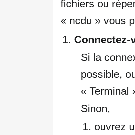
fichiers ou répe
« ncdu » vous pe
Connectez-v
Si la conne
possible, o
« Terminal »
Sinon,
ouvrez u