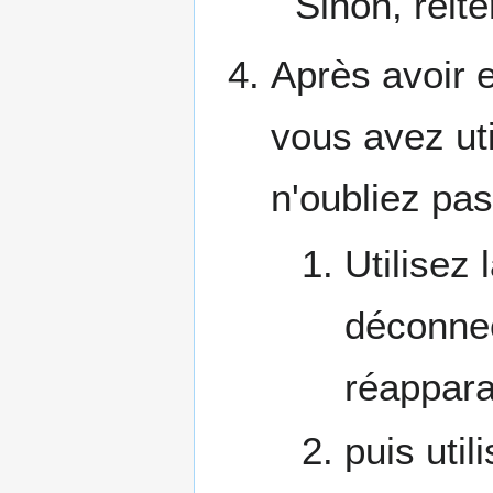
Sinon, réité
Après avoir e
vous avez ut
n'oubliez pa
Utilisez
déconnec
réappara
puis uti