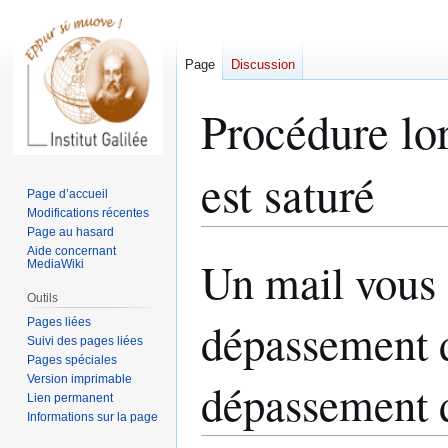
Page
Discussion
Procédure lo
est saturé
Page d’accueil
Modifications récentes
Page au hasard
Aide concernant
Un mail vous 
Aller
Aller
MediaWiki
à
à
Outils
la
la
dépassement 
Pages liées
navigation
recherche
Suivi des pages liées
Pages spéciales
Version imprimable
dépassement 
Lien permanent
Informations sur la page