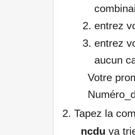
combina
entrez vo
entrez v
aucun ca
Votre pro
Numéro_d
Tapez la co
ncdu
va tri